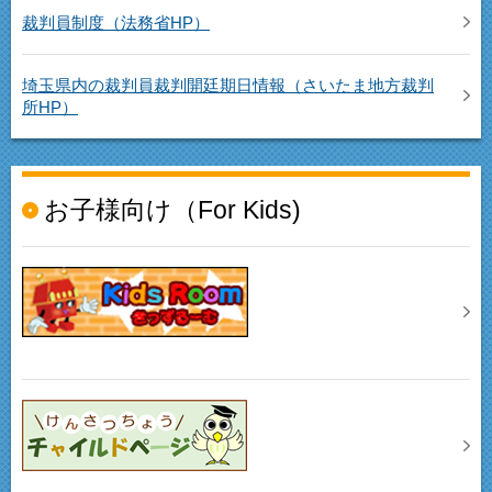
裁判員制度（法務省HP）
埼玉県内の裁判員裁判開廷期日情報（さいたま地方裁判
所HP）
お子様向け（For Kids)