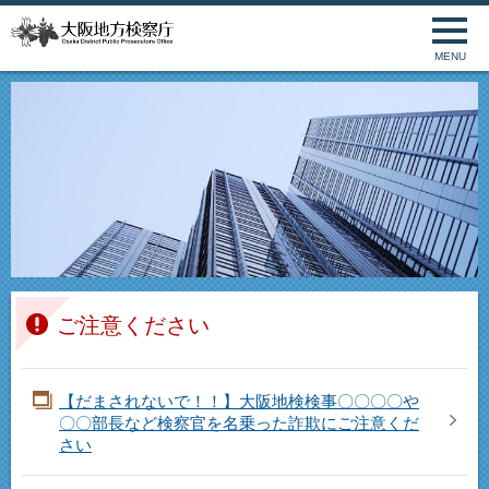
MENU
ご注意ください
【だまされないで！！】大阪地検検事〇〇〇〇や
〇〇部長など検察官を名乗った詐欺にご注意くだ
さい