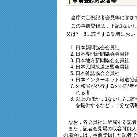
事前登録対象者等
当庁の定例記者会見等に参加す
この事前登録は，下記1ないし
又は7，8に該当する記者におい
日本新聞協会会員社
日本専門新聞協会会員社
日本地方新聞協会会員社
日本民間放送連盟会員社
日本雑誌協会会員社
日本インターネット報道協
外務省が発行する外国記者
れる者
以上のほか，1ないし7に
を提供するなど，十分な活
なお，各会員社に所属する記者
また，記者会見場の収容可能人
の場合には，事前登録した記者で