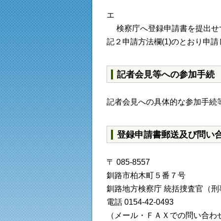
エ
検察庁へ登録申請書を提出せず
記２申請方法欄(1)のとおり申
記者会見等への参加手続
記者会見への具体的な参加手続
登録申請書郵送及び問い
〒 085-8557
釧路市柏木町５番７号
釧路地方検察庁 統括捜査官（
電話 0154-42-0493
（メール・ＦＡＸでの問い合わ