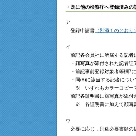
・既に他の検察庁へ登録済みの
ア
登録申請書
（別添１のとおり）
イ
前記各会員社に所属する記者
・顔写真が添付された記者証
・前記事前登録対象者等欄7に
・同(8)に該当する記者につ
※ いずれもカラーコピーで
前記各証明書に顔写真が添付さ
※ 各証明書に加えて顔写真(
ウ
必要に応じ，別途必要書類の提