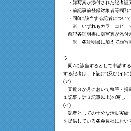
・顔写真が添付された記者証
・前記事前登録対象者等欄7に
・同8に該当する記者について
※ いずれもカラーコピーで
前記各証明書に顔写真が添付さ
※ 各証明書に加えて顔写真(
ウ
同7に該当するとして申請する
する記者は，下記(ア)及び(イ)
(ア)
直近３か月において執筆・掲載
１記事，計３記事以上)の写し
(イ)
記者としての十分な活動実績・
を提供している各会員社におい