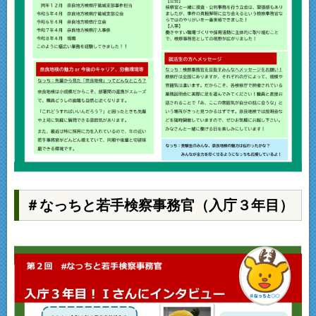
＃なっちと若手検察事務官（入庁３年目）