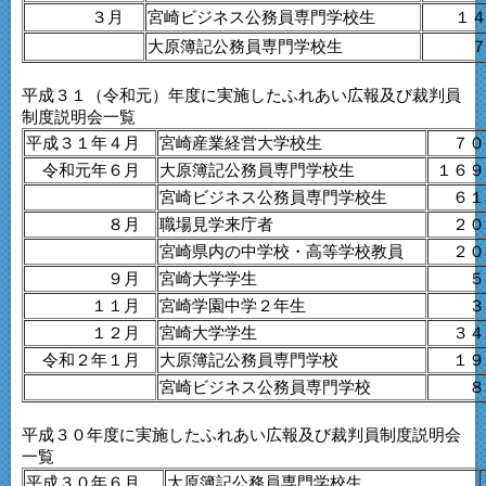
３月
宮崎ビジネス公務員専門学校生
１
大原簿記公務員専門学校生
平成３１（令和元）年度に実施したふれあい広報及び裁判員
制度説明会一覧
平成３１年４月
宮崎産業経営大学校生
７０
令和元年６月
大原簿記公務員専門学校生
１６９
宮崎ビジネス公務員専門学校生
６１
８月
職場見学来庁者
２０
宮崎県内の中学校・高等学校教員
２０
９月
宮崎大学学生
５
１１月
宮崎学園中学２年生
３
１２月
宮崎大学学生
３４
令和２年１月
大原簿記公務員専門学校
１９
宮崎ビジネス公務員専門学校
８
平成３０年度に実施したふれあい広報及び裁判員制度説明会
一覧
平成３０年６月
大原簿記公務員専門学校生