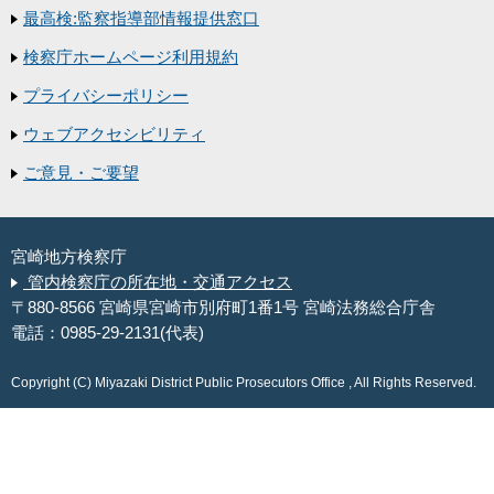
最高検:監察指導部情報提供窓口
検察庁ホームページ利用規約
プライバシーポリシー
ウェブアクセシビリティ
ご意見・ご要望
宮崎地方検察庁
管内検察庁の所在地・交通アクセス
〒880-8566 宮崎県宮崎市別府町1番1号 宮崎法務総合庁舎
電話：0985-29-2131(代表)
Copyright (C) Miyazaki District Public Prosecutors Office , All Rights Reserved.