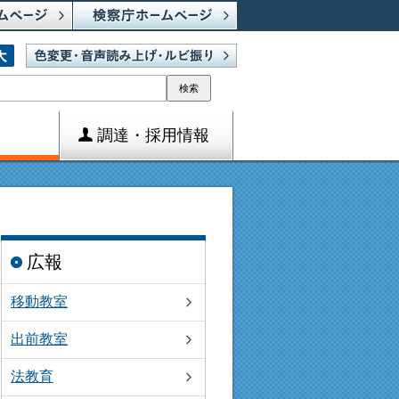
検索
調達・採用情報
広報
移動教室
出前教室
法教育