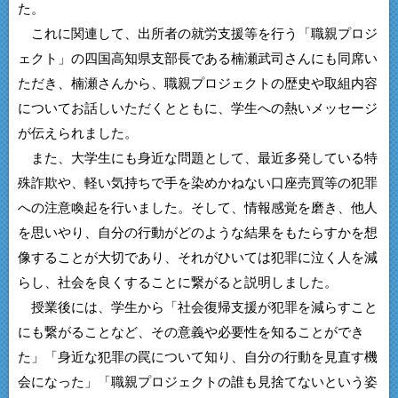
た。
これに関連して、出所者の就労支援等を行う「職親プロジ
ェクト」の四国高知県支部長である楠瀬武司さんにも同席い
ただき、楠瀬さんから、職親プロジェクトの歴史や取組内容
についてお話しいただくとともに、学生への熱いメッセージ
が伝えられました。
また、大学生にも身近な問題として、最近多発している特
殊詐欺や、軽い気持ちで手を染めかねない口座売買等の犯罪
への注意喚起を行いました。そして、情報感覚を磨き、他人
を思いやり、自分の行動がどのような結果をもたらすかを想
像することが大切であり、それがひいては犯罪に泣く人を減
らし、社会を良くすることに繋がると説明しました。
授業後には、学生から「社会復帰支援が犯罪を減らすこと
にも繋がることなど、その意義や必要性を知ることができ
た」「身近な犯罪の罠について知り、自分の行動を見直す機
会になった」「職親プロジェクトの誰も見捨てないという姿