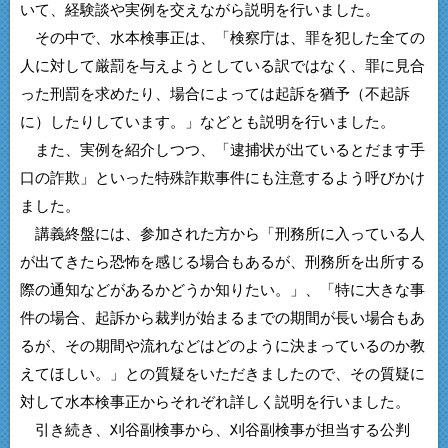
いて、経験談や実例を交えながら説明を行いました。
その中で、水本検事正は、「検察庁は、罪を犯した全ての
人に対して厳罰を与えようとしている訳ではなく、罪に見合
った刑罰を求めたり、場合によっては起訴を猶予（不起訴
に）したりしています。」などとも説明を行いました。
また、実例を紹介しつつ、「逮捕状が出ているとだます手
口の詐欺」といった特殊詐欺事件にも注意するよう呼びかけ
ました。
講義終盤には、参加された方から「刑務所に入っている人
が出てきたら恐怖を感じる場合もあるが、刑務所を出所する
際の通知などがあるかどうか知りたい。」、「特に大きな事
件の場合、起訴から裁判が始まるまでの期間が長い場合もあ
るが、その期間や流れなどはどのように決まっているのか教
えてほしい。」との質疑をいただきましたので、その質疑に
対して水本検事正からそれぞれ詳しく説明を行いました。
引き続き、刈谷副検事から、刈谷副検事が担当する公判