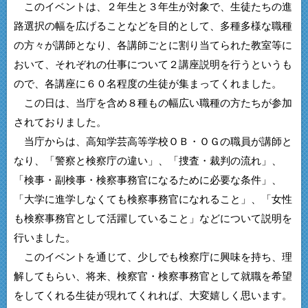
このイベントは、２年生と３年生が対象で、生徒たちの進
路選択の幅を広げることなどを目的として、多種多様な職種
の方々が講師となり、各講師ごとに割り当てられた教室等に
おいて、それぞれの仕事について２講座説明を行うというも
ので、各講座に６０名程度の生徒が集まってくれました。
この日は、当庁を含め８種もの幅広い職種の方たちが参加
されておりました。
当庁からは、高知学芸高等学校ＯＢ・ＯＧの職員が講師と
なり、「警察と検察庁の違い」、「捜査・裁判の流れ」、
「検事・副検事・検察事務官になるために必要な条件」、
「大学に進学しなくても検察事務官になれること」、「女性
も検察事務官として活躍していること」などについて説明を
行いました。
このイベントを通じて、少しでも検察庁に興味を持ち、理
解してもらい、将来、検察官・検察事務官として就職を希望
をしてくれる生徒が現れてくれれば、大変嬉しく思います。