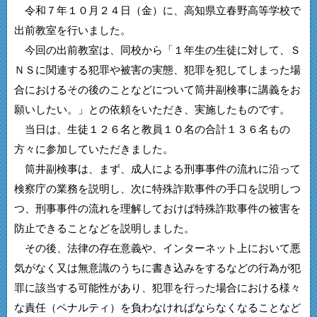
令和７年１０月２４日（金）に、高知県立春野高等学校で
出前教室を行いました。
今回の出前教室は、同校から「１年生の生徒に対して、Ｓ
ＮＳに関連する犯罪や被害の実態、犯罪を犯してしまった場
合におけるその後のことなどについて筒井副検事に講義をお
願いしたい。」との依頼をいただき、実施したものです。
当日は、生徒１２６名と教員１０名の合計１３６名もの
方々に参加していただきました。
筒井副検事は、まず、成人による刑事事件の流れに沿って
検察庁の業務を説明し、次に特殊詐欺事件の手口を説明しつ
つ、刑事事件の流れを理解しておけば特殊詐欺事件の被害を
防止できることなどを説明しました。
その後、法律の存在意義や、インターネット上において悪
気がなく又は無意識のうちに書き込みをするなどの行為が犯
罪に該当する可能性があり、犯罪を行った場合における様々
な責任（ペナルティ）を負わなければならなくなることなど