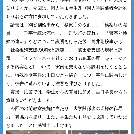
なりますが、今回は、同大学１年生及び同大学関係者合計約
６０名もの方に参加していただきました。
講義は、刈谷副検事から「検察庁の役割」、「検察庁の職
員」、「刑事手続の流れ」、「刑執行の流れ」、「警察と検
察の違い」などについて説明を行った後、筒井副検事から
「社会復帰支援の現状と課題」、「被害者支援の現状と課
題」、「インターネット社会における犯罪の罠」をテーマと
する内容などについて、実例を交えながら説明を行うととも
に、特殊詐欺事件の手口などを紹介しつつ、事件に関与した
り、被害に遭わないよう注意を呼びかけました。
質疑・応答では、学生からの質疑に加え、宮口学長からも
質疑をいただきました。
今回の出前教室実施に当たり、大学関係者の皆様の御尽
力・御協力を賜り、また、学生たちも熱心に聴講していただ
きましたことに感謝申し上げます。