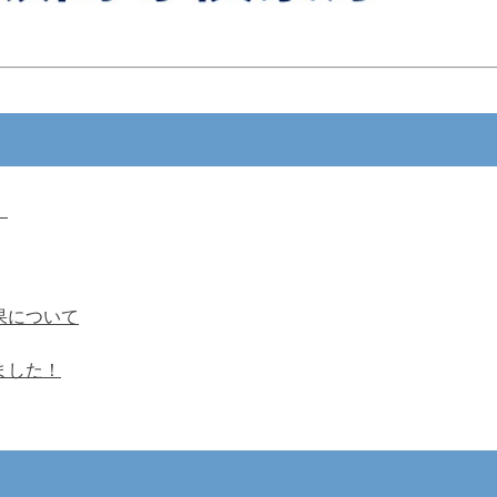
！
結果について
ました！