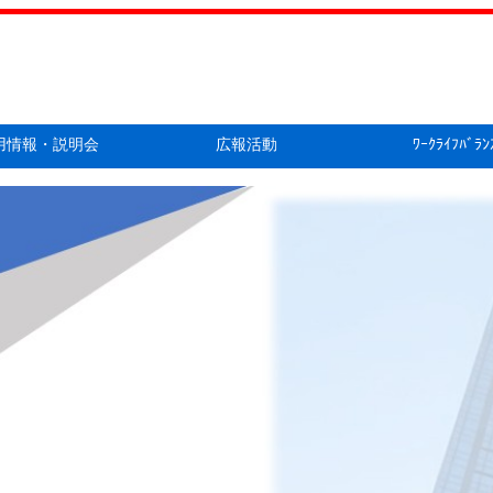
用情報・説明会
広報活動
ﾜｰｸﾗｲﾌﾊﾞﾗﾝ