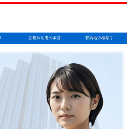
ｽ
新規採用者の本音
管内地方検察庁