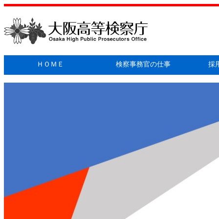
ＨＯＭＥ
検察事務官の仕事
採