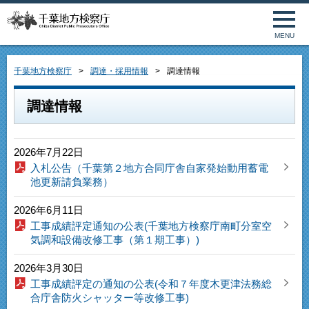
MENU
千葉地方検察庁
調達・採用情報
調達情報
調達情報
2026年7月22日
入札公告（千葉第２地方合同庁舎自家発始動用蓄電
池更新請負業務）
2026年6月11日
工事成績評定通知の公表(千葉地方検察庁南町分室空
気調和設備改修工事（第１期工事）)
2026年3月30日
工事成績評定の通知の公表(令和７年度木更津法務総
合庁舎防火シャッター等改修工事)