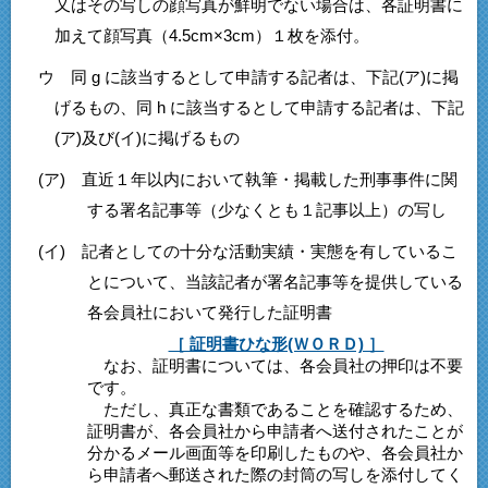
又はその写しの顔写真が鮮明でない場合は、各証明書に
加えて顔写真（4.5cm×3cm）１枚を添付。
ウ 同 g に該当するとして申請する記者は、下記(ア)に掲
げるもの、同 h に該当するとして申請する記者は、下記
(ア)及び(イ)に掲げるもの
(ア) 直近１年以内において執筆・掲載した刑事事件に関
する署名記事等（少なくとも１記事以上）の写し
(イ) 記者としての十分な活動実績・実態を有しているこ
とについて、当該記者が署名記事等を提供している
各会員社において発行した証明書
［ 証明書ひな形(ＷＯＲＤ) ］
なお、証明書については、各会員社の押印は不要
です。
ただし、真正な書類であることを確認するため、
証明書が、各会員社から申請者へ送付されたことが
分かるメール画面等を印刷したものや、各会員社か
ら申請者へ郵送された際の封筒の写しを添付してく