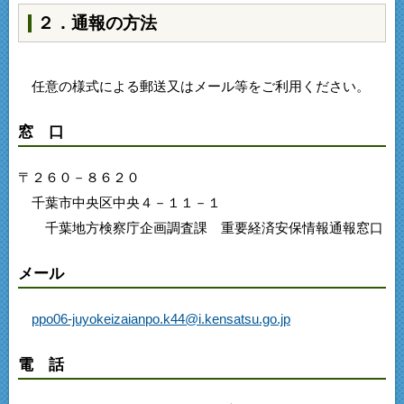
２．通報の方法
任意の様式による郵送又はメール等をご利用ください。
窓 口
〒２６０－８６２０
千葉市中央区中央４－１１－１
千葉地方検察庁企画調査課 重要経済安保情報通報窓口
メール
ppo06-juyokeizaianpo.k44@i.kensatsu.go.jp
電 話