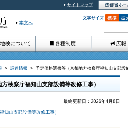
サイトマップ
本文へ
地検について
各種制度
広報
報
調達情報
予定価格調書等（京都地方検察庁福知山支部設
地方検察庁福知山支部設備等改修工事）
最終更新日：2026年4月8日
福知山支部設備等改修工事）