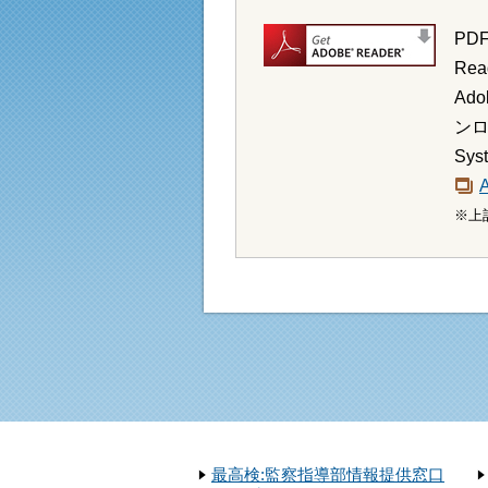
PD
Re
Ad
ンロ
Sy
※上
最高検:監察指導部情報提供窓口