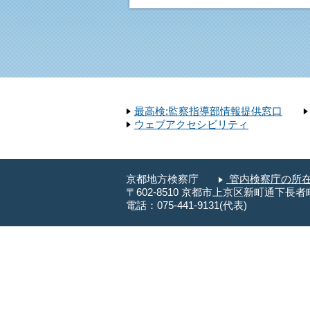
最高検:監察指導部情報提供窓口
ウェブアクセシビリティ
京都地方検察庁
管内検察庁の所
〒602-8510 京都市上京区新町通下
電話：075-441-9131(代表)