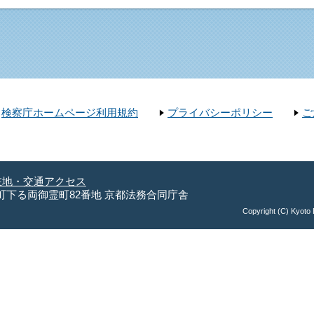
検察庁ホームページ利用規約
プライバシーポリシー
ご
在地・交通アクセス
長者町下る両御霊町82番地 京都法務合同庁舎
Copyright (C) Kyoto D