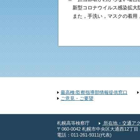
新型コロナウイルス感染拡大防
また，手洗い，マスクの着用，
最高検:監察指導部情報提供窓口
ご意見・ご要望
札幌高等検察庁
所在地・交通ア
〒060-0042 札幌市中央区大通西12丁
電話：011-261-9311(代表)