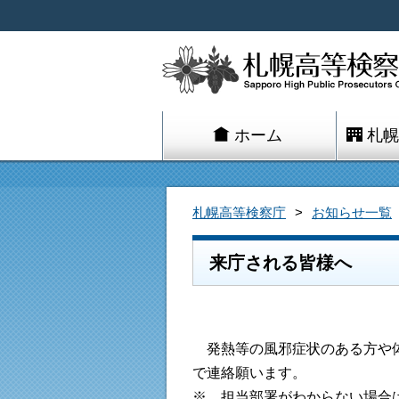
ホーム
札幌
札幌高等検察庁
お知らせ一覧
来庁される皆様へ
発熱等の風邪症状のある方や体
で連絡願います。
※ 担当部署がわからない場合