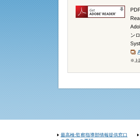
PD
Re
Ad
ンロ
Sy
※上
最高検:監察指導部情報提供窓口